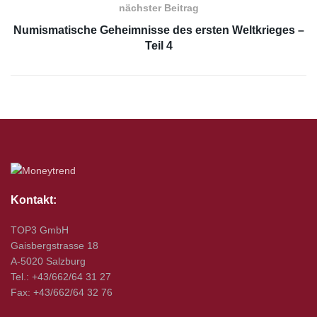
nächster Beitrag
Numismatische Geheimnisse des ersten Weltkrieges –
Teil 4
Kontakt:
TOP3 GmbH
Gaisbergstrasse 18
A-5020 Salzburg
Tel.: +43/662/64 31 27
Fax: +43/662/64 32 76