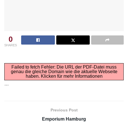
0
SHARES
Failed to fetch Fehler: Die URL der PDF-Datei muss
genau die gleiche Domain wie die aktuelle Webseite
haben.
Klicken für mehr Informationen
…
Previous Post
Emporium Hamburg