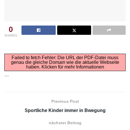
0
SHARES
Failed to fetch Fehler: Die URL der PDF-Datei muss
genau die gleiche Domain wie die aktuelle Webseite
haben.
Klicken für mehr Informationen
…
Previous Post
Sportliche Kinder immer in Bwegung
nächster Beitrag