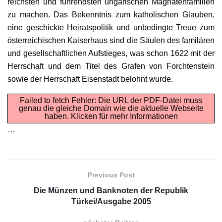
reichsten und führendsten ungarischen Magnatenfamilien
zu machen. Das Bekenntnis zum katholischen Glauben,
eine geschickte Heiratspolitik und unbedingte Treue zum
österreichischen Kaiserhaus sind die Säulen des familären
und gesellschaftlichen Aufstieges, was schon 1622 mit der
Herrschaft und dem Titel des Grafen von Forchtenstein
sowie der Herrschaft Eisenstadt belohnt wurde.
Failed to fetch Fehler: Die URL der PDF-Datei muss
genau die gleiche Domain wie die aktuelle Webseite
haben.
Klicken für mehr Informationen
…
Previous Post
Die Münzen und Banknoten der Republik
Türkei/Ausgabe 2005