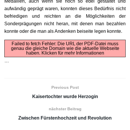
Medaillen, auch wenn sie noch so edel gestaltet und
aufwändig geprägt waren, konnten dieses Bedürfnis nicht
befriedigen und reichten an die Möglichkeiten der
Sonderprägungen nicht heran, mit denen man bezahlen
konnte oder die man als Andenken beiseite legen konnte.
Failed to fetch Fehler: Die URL der PDF-Datei muss
genau die gleiche Domain wie die aktuelle Webseite
haben.
Klicken für mehr Informationen
…
Previous Post
Kaisertochter wurde Herzogin
nächster Beitrag
Zwischen Fürstenhochzeit und Revolution