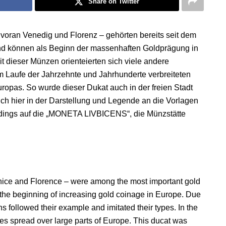
Share on Twitter
voran Venedig und Florenz – gehörten bereits seit dem
nd können als Beginn der massenhaften Goldprägung in
 dieser Münzen orienteierten sich viele andere
m Laufe der Jahrzehnte und Jahrhunderte verbreiteten
ropas. So wurde dieser Dukat auch in der freien Stadt
ch hier in der Darstellung und Legende an die Vorlagen
erdings auf die „MONETA LIVBICENS“, die Münzstätte
Venice and Florence – were among the most important gold
the beginning of increasing gold coinage in Europe. Due
ns followed their example and imitated their types. In the
es spread over large parts of Europe. This ducat was