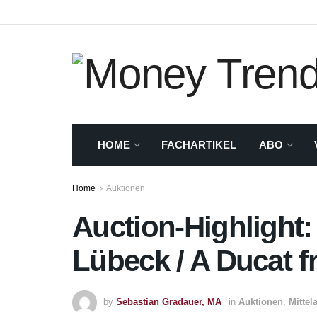
HOME
FACHARTIKEL
ABO
Home
Auktionen
Auction-Highlight:
Lübeck / A Ducat f
by
Sebastian Gradauer, MA
in
Auktionen
,
Mittela