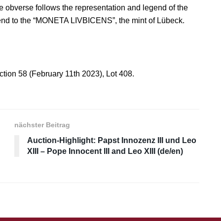
e obverse follows the representation and legend of the
egend to the “MONETA LIVBICENS”, the mint of Lübeck.
ction 58 (February 11th 2023), Lot 408.
nächster Beitrag
Auction-Highlight: Papst Innozenz III und Leo
XIII – Pope Innocent III and Leo XIII (de/en)