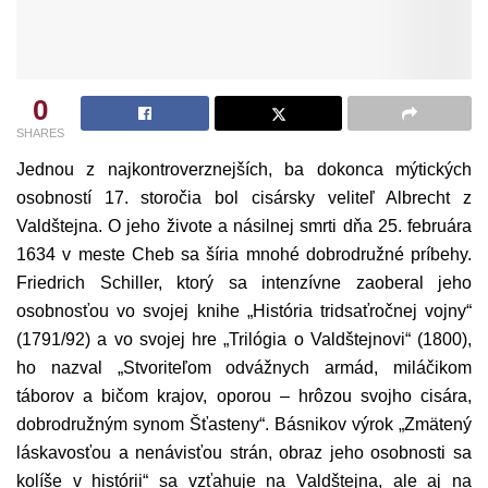
0
SHARES
Jednou z najkontroverznejších, ba dokonca mýtických
osobností 17. storočia bol cisársky veliteľ Albrecht z
Valdštejna. O jeho živote a násilnej smrti dňa 25. februára
1634 v meste Cheb sa šíria mnohé dobrodružné príbehy.
Friedrich Schiller, ktorý sa intenzívne zaoberal jeho
osobnosťou vo svojej knihe „História tridsaťročnej vojny“
(1791/92) a vo svojej hre „Trilógia o Valdštejnovi“ (1800),
ho nazval „Stvoriteľom odvážnych armád, miláčikom
táborov a bičom krajov, oporou – hrôzou svojho cisára,
dobrodružným synom Šťasteny“. Básnikov výrok „Zmätený
láskavosťou a nenávisťou strán, obraz jeho osobnosti sa
kolíše v histórii“ sa vzťahuje na Valdštejna, ale aj na