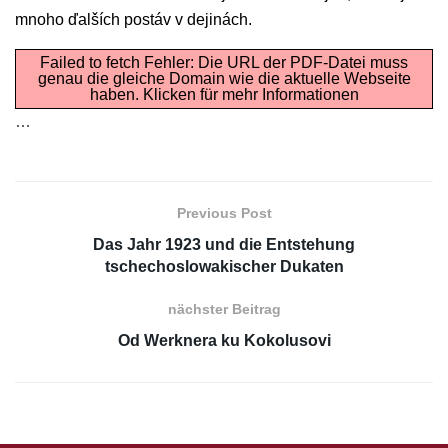
mnoho ďalších postáv v dejinách.
Failed to fetch Fehler: Die URL der PDF-Datei muss
genau die gleiche Domain wie die aktuelle Webseite
haben.
Klicken für mehr Informationen
…
Previous Post
Das Jahr 1923 und die Entstehung
tschechoslowakischer Dukaten
nächster Beitrag
Od Werknera ku Kokolusovi