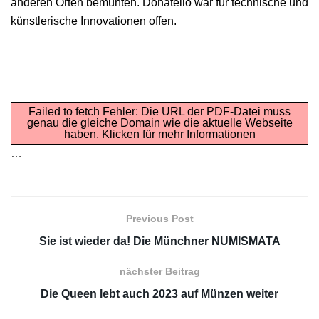
anderen Orten bemühten. Donatello war für technische und
künstlerische Innovationen offen.
Failed to fetch Fehler: Die URL der PDF-Datei muss
genau die gleiche Domain wie die aktuelle Webseite
haben.
Klicken für mehr Informationen
…
Previous Post
Sie ist wieder da! Die Münchner NUMISMATA
nächster Beitrag
Die Queen lebt auch 2023 auf Münzen weiter