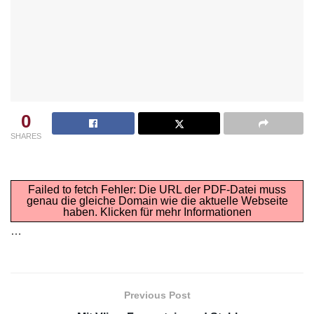
0
SHARES
Failed to fetch Fehler: Die URL der PDF-Datei muss
genau die gleiche Domain wie die aktuelle Webseite
haben.
Klicken für mehr Informationen
…
Previous Post