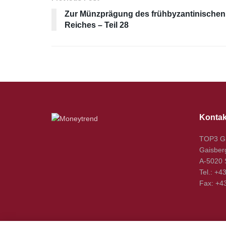
Zur Münzprägung des frühbyzantinischen
Reiches – Teil 28
Kontak
TOP3 
Gaisber
A-5020 
Tel.: +4
Fax: +4