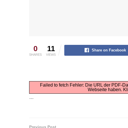
0
11
Share on Facebook
SHARES
VIEWS
Failed to fetch Fehler: Die URL der PDF-Da
Webseite haben.
Kl
…
Previous Post