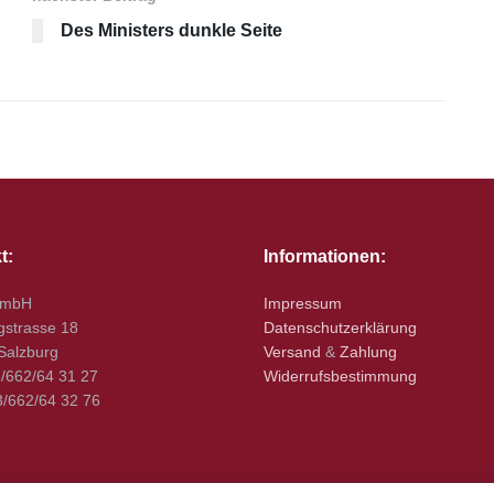
Des Ministers dunkle Seite
t:
Informationen:
GmbH
Impressum
gstrasse 18
Datenschutzerklärung
Salzburg
Versand
&
Zahlung
3/662/64 31 27
Widerrufsbestimmung
3/662/64 32 76