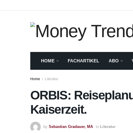
HOME
FACHARTIKEL
ABO
Home
Literatur
ORBIS: Reiseplanu
Kaiserzeit.
by
Sebastian Gradauer, MA
in
Literatur