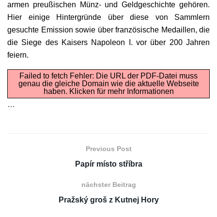
armen preußischen Münz- und Geldgeschichte gehören.
Hier einige Hintergründe über diese von Sammlern
gesuchte Emission sowie über französische Medaillen, die
die Siege des Kaisers Napoleon I. vor über 200 Jahren
feiern.
Failed to fetch Fehler: Die URL der PDF-Datei muss
genau die gleiche Domain wie die aktuelle Webseite
haben.
Klicken für mehr Informationen
…
Previous Post
Papír místo stříbra
nächster Beitrag
Pražský groš z Kutnej Hory