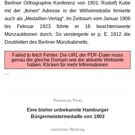
Berliner Orthographie Konferenz von 1901: Rudolf) Kube
mit der „feinen“ Adresse in der Wilhelmstraße firmierte
auch als „Medaillen-Verlag“. Im Zeitraum vom Januar 1906
bis Februar 1923 führte er 16 beachtenswerte
Münzauktionen durch. So versteigerte er p. E. 1912 die
Doubletten des Berliner Münzkabinetts.
Failed to fetch Fehler: Die URL der PDF-Datei muss
genau die gleiche Domain wie die aktuelle Webseite
haben.
Klicken für mehr Informationen
…
Previous Post
Eine bisher unbekannte Hamburger
Bürgermeistermedaille von 1903
nächster Beitrag