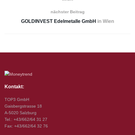
nächster Beitrag
GOLDINVEST Edelmetalle GmbH
in Wien
Kontakt:
TOP3 GmbH
Gaisbergstrasse 18
A-5020 Salzburg
Tel.: +43/662/64 31 27
Fax: +43/662/64 32 76