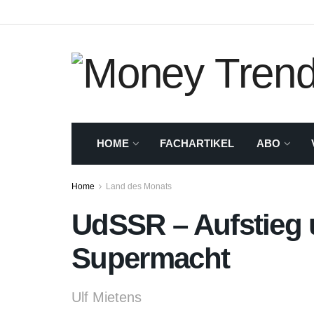
HOME
FACHARTIKEL
ABO
Home
Land des Monats
UdSSR – Aufstieg u
Supermacht
Ulf Mietens