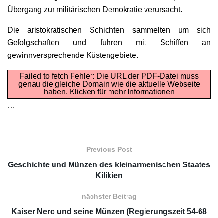
Übergang zur militärischen Demokratie verursacht.
Die aristokratischen Schichten sammelten um sich
Gefolgschaften und fuhren mit Schiffen an
gewinnversprechende Küstengebiete.
Failed to fetch Fehler: Die URL der PDF-Datei muss
genau die gleiche Domain wie die aktuelle Webseite
haben.
Klicken für mehr Informationen
…
Previous Post
Geschichte und Münzen des kleinarmenischen Staates
Kilikien
nächster Beitrag
Kaiser Nero und seine Münzen (Regierungszeit 54-68