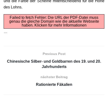
und die Farbe der Scheine mitentscheidend für die Höhe
des Lohns.
Failed to fetch Fehler: Die URL der PDF-Datei muss
genau die gleiche Domain wie die aktuelle Webseite
haben.
Klicken für mehr Informationen
…
Previous Post
Chinesische Silber- und Goldbarren des 19. und 20.
Jahrhunderts
nächster Beitrag
Rationierte Fäkalien