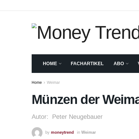
HOME
FACHARTIKEL
ABO
Home
Weimar
Münzen der Weimare
Autor: Peter Neugebauer
by
moneytrend
in
Weimar