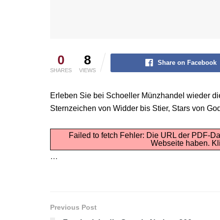
0
8
Share on Facebook
SHARES
VIEWS
Erleben Sie bei Schoeller Münzhandel wieder 
Sternzeichen von Widder bis Stier, Stars von Go
Failed to fetch Fehler: Die URL der PDF-Da
Webseite haben.
Kl
…
Previous Post