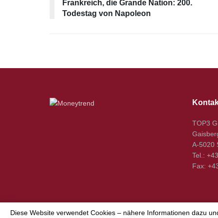
Frankreich, die Grande Nation: 200.
Todestag von Napoleon
Kontak
TOP3 
Gaisber
A-5020 
Tel.: +4
Fax: +4
Diese Website verwendet Cookies – nähere Informationen dazu und 