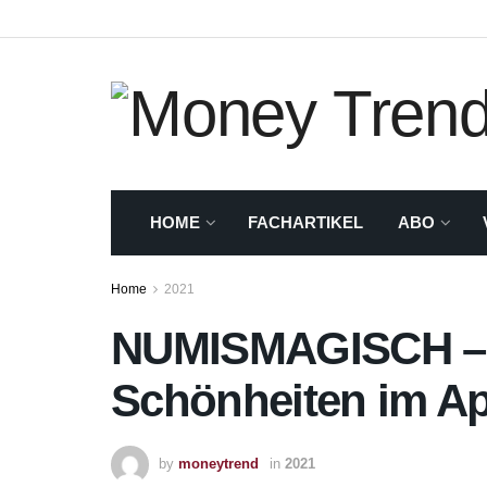
HOME
FACHARTIKEL
ABO
Home
2021
NUMISMAGISCH – D
Schönheiten im Apr
by
moneytrend
in
2021