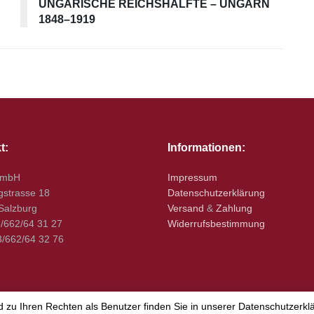
UNGARISCHE REICHSHÄLFTE – UNGARN
1848–1919
t:
Informationen:
GmbH
Impressum
gstrasse 18
Datenschutzerklärung
Salzburg
Versand
&
Zahlung
3/662/64 31 27
Widerrufsbestimmung
3/662/64 32 76
zu Ihren Rechten als Benutzer finden Sie in unserer Datenschutzerklär