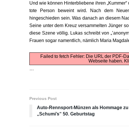
Und wie können Hinterbliebene ihren „Kummer“ 
tote Person beweint wird. Nach dem Neuen
hingeschieden sein. Was danach an diesem Nachmi
Seine unter dem Kreuz versammelten Jünger sol
diese Szene völlig. Lukas schreibt von „’anon
Frauen sogar namentlich, nämlich Maria Magdale
Failed to fetch Fehler: Die URL der PDF-Da
Webseite haben.
Kl
…
Previous Post
Auto-Rennsport-Münzen als Hommage zu
„Schumi’s“ 50. Geburtstag