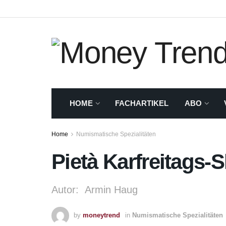
HOME
FACHARTIKEL
ABO
Home
Numismatische Spezialitäten
Pietà Karfreitags-
Autor: Armin Haug
by
moneytrend
in
Numismatische Spezialitäten