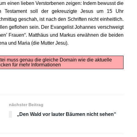
um einen lieben Verstorbenen zeigen: Indem bewusst die
 Testament soll der gekreuzigte Jesus um 15 Uhr
ttag geschah, ist nach den Schriften nicht einheitlich.
len geflohen sein. Der Evangelist Johannes verschweigt
ymen’ Frauen“. Matthäus und Markus erwähnen die beiden
na und Maria (die Mutter Jesu).
tei muss genau die gleiche Domain wie die aktuelle
icken für mehr Informationen
nächster Beitrag
„Den Wald vor lauter Bäumen nicht sehen“