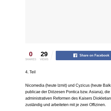
0
29
Share on Facebook
SHARES
VIEWS
4. Teil
Nicomedia (heute Izmit) und Cyzicus (heute Bal
publicae der Diözesen Pontica bzw. Asiana), di
administrativen Reformen des Kaisers Diokletian
zuständig und arbeiteten mit je zwei Offizinen.