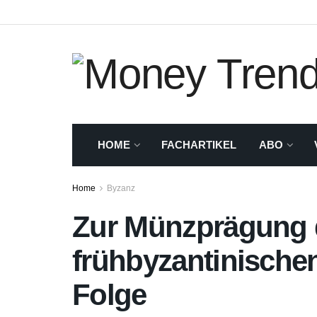
HOME
FACHARTIKEL
ABO
Home
Byzanz
Zur Münzprägung 
frühbyzantinische
Folge