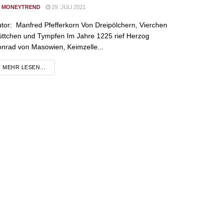
MONEYTREND
29. JULI 2021
tor: Manfred Pfefferkorn Von Dreipölchern, Vierchen
ttchen und Tympfen Im Jahre 1225 rief Herzog
nrad von Masowien, Keimzelle...
DETAILS
MEHR LESEN...