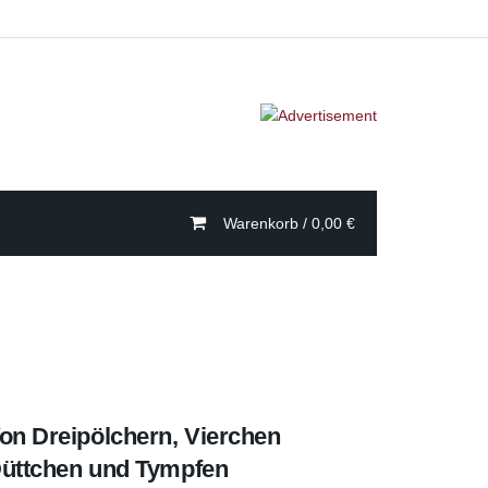
Warenkorb /
0,00
€
on Dreipölchern, Vierchen
üttchen und Tympfen